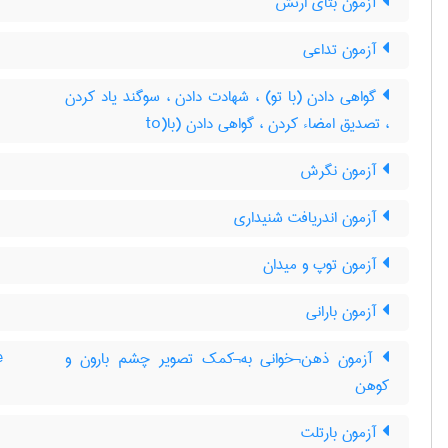
آزمون بتای ارتش
آزمون تداعی
گواهی دادن (با تو) ، شهادت دادن ، سوگند یاد کردن
، تصدیق امضاء کردن ، گواهی دادن (با(to
آزمون نگرش
آزمون اندریافت شنیداری
آزمون توپ و میدان
آزمون بارانی
آزمون ذهن¬خوانی به¬کمک تصویر چشم بارون و
e
کوهن
آزمون بارتلت