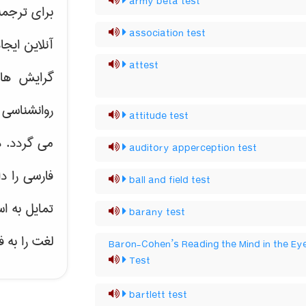
army beta test
برای ترجم
association test
آنلاین ایج
attest
گرایش ه
روانشناسی 
attitude test
می گردد. د
auditory apperception test
فارسی را د
ball and field test
تمایل به ا
barany test
لغت را به 
Baron-Cohen’s Reading the Mind in the Ey
Test
bartlett test