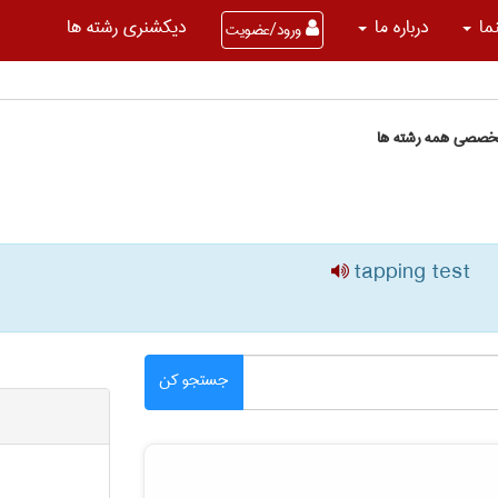
نما
درباره ما
دیکشنری رشته ها
ورود/عضویت
تخصصی همه رشته ها
tapping test
جستجو کن