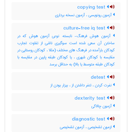
copying test
آزمون رونویسی ، آزمون نسخه برداری
culture-free iq test
آزمون هوش فرهنگ- نابسته: نوعی آزمون هوش که در
ساختن آن سعی شده است سوگیری ناشی از تفاوت تجارب
کودکان بارآمده در فرهنگ های مختلف (مثلا ، کودکان روستایی در
مقایسه با کودکان شهری ، یا کودکان طبقه پایین در مقایسه با
کودکان طبقه متوسط یا بالا) به حداقل برسد
detest
نفرت کردن ، تنفر داشتن از ، بیزار بودن از
dexterity test
آزمون چالاکی
diagnostic test
ازمون تشخیصی ، آزمون تشخیصی