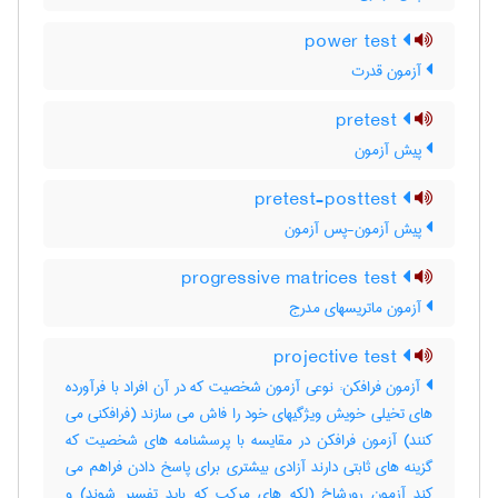
power test
آزمون قدرت
pretest
پیش آزمون
pretest-posttest
پیش آزمون-پس آزمون
progressive matrices test
آزمون ماتریسهای مدرج
projective test
آزمون فرافکن: نوعی آزمون شخصیت که در آن افراد با فرآورده
های تخیلی خویش ویژگیهای خود را فاش می سازند (فرافکنی می
کنند) آزمون فرافکن در مقایسه با پرسشنامه های شخصیت که
گزینه های ثابتی دارند آزادی بیشتری برای پاسخ دادن فراهم می
کند آزمون رورشاخ (لکه های مرکب که باید تفسیر شوند) و