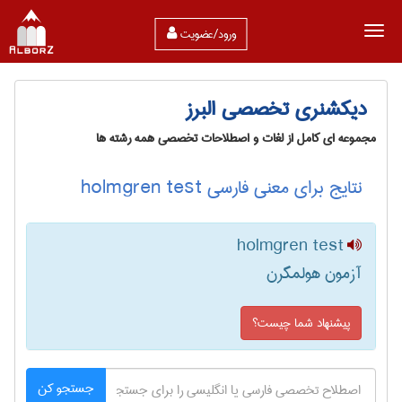
ورود/عضویت
دیکشنری تخصصی البرز
مجموعه ای کامل از لغات و اصطلاحات تخصصی همه رشته ها
نتایج برای معنی فارسی holmgren test
holmgren test
آزمون هولمگرن
پیشنهاد شما چیست؟
جستجو کن