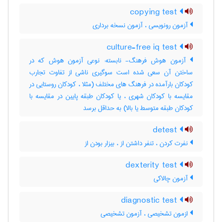
copying test
آزمون رونویسی ، آزمون نسخه برداری
culture-free iq test
آزمون هوش فرهنگ- نابسته: نوعی آزمون هوش که در
ساختن آن سعی شده است سوگیری ناشی از تفاوت تجارب
کودکان بارآمده در فرهنگ های مختلف (مثلا ، کودکان روستایی در
مقایسه با کودکان شهری ، یا کودکان طبقه پایین در مقایسه با
کودکان طبقه متوسط یا بالا) به حداقل برسد
detest
نفرت کردن ، تنفر داشتن از ، بیزار بودن از
dexterity test
آزمون چالاکی
diagnostic test
ازمون تشخیصی ، آزمون تشخیصی