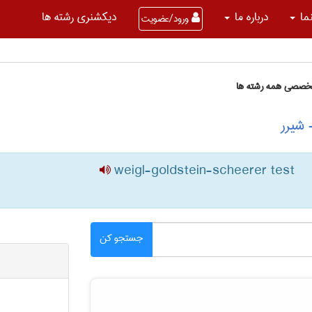
نما
درباره ما
دیکشنری رشته ها
ورود/عضویت
تخصصی همه رشته ها
weigl-goldstein-scheerer test
جستجو کن